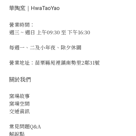
華陶窯｜HwaTaoYao
營業時間：
週三 ~ 週日 上午09:30 至 下午16:30
每週一、二及小年夜、除夕休園
營業地址：苗栗縣苑裡鎮南勢里2鄰31號
關於我們
窯場故事
窯場空間
交通資訊
常見問題Q&A
解說點