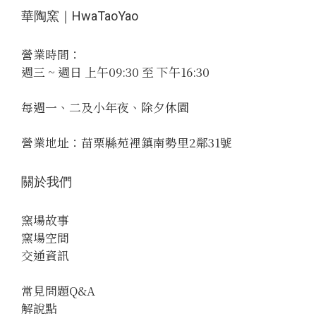
華陶窯｜HwaTaoYao
營業時間：
週三 ~ 週日 上午09:30 至 下午16:30
每週一、二及小年夜、除夕休園
營業地址：苗栗縣苑裡鎮南勢里2鄰31號
關於我們
窯場故事
窯場空間
交通資訊
常見問題Q&A
解說點