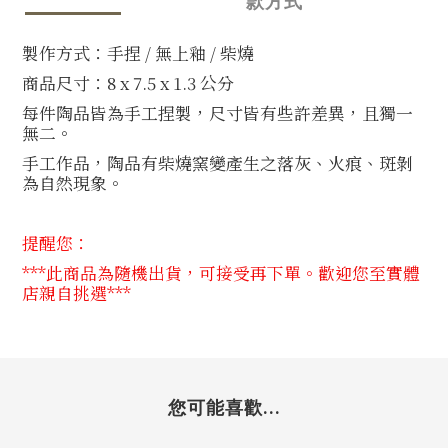
款方式
製作方式：手捏
/
無上釉
/
柴燒
商品尺寸：8
x 7.5
x 1.3
公分
每件陶品皆為手工捏製，尺寸皆有些許差異，且獨一
無二。
手工作品，陶品有柴燒窯變產生之落灰、火痕、斑剝
為自然現象。
提醒您：
***
此商品為隨機出貨，可接受再下單。歡迎您至實體
店親自挑選***
您可能喜歡...