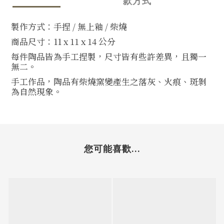
款方式
製作方式：手捏
/
無上釉
/
柴燒
商品尺寸：11
x 11
x 14
公分
每件陶品皆為手工捏製，尺寸皆有些許差異，且獨一
無二。
手工作品，陶品有柴燒窯變產生之落灰、火痕、斑剝
為自然現象。
您可能喜歡...