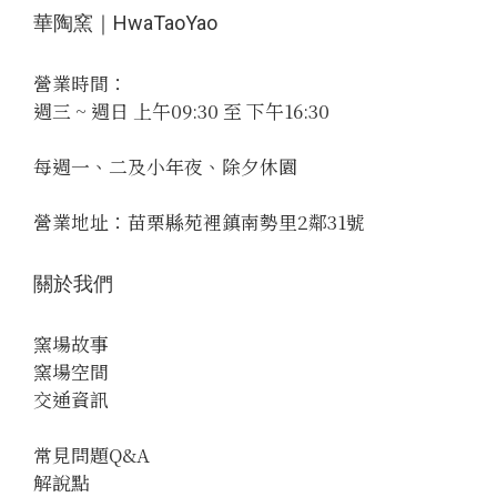
華陶窯｜HwaTaoYao
營業時間：
週三 ~ 週日 上午09:30 至 下午16:30
每週一、二及小年夜、除夕休園
營業地址：苗栗縣苑裡鎮南勢里2鄰31號
關於我們
窯場故事
窯場空間
交通資訊
常見問題Q&A
解說點